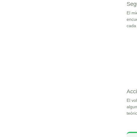
Seg
El mi
encue
cada
Acci
El vo
algun
teóri