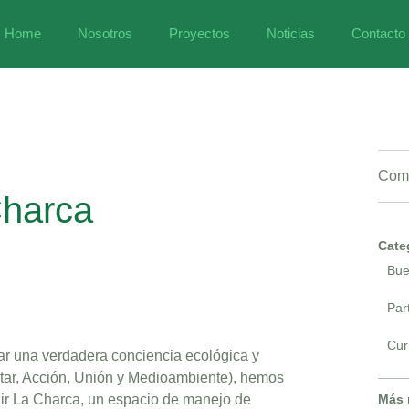
Home
Nosotros
Proyectos
Noticias
Contacto
Comp
Charca
Cate
Bue
Par
Cur
ar una verdadera conciencia ecológica y
tar, Acción, Unión y Medioambiente), hemos
uir La Charca, un espacio de manejo de
Más 